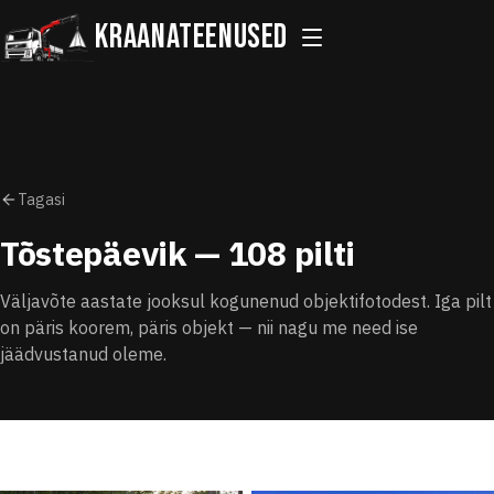
Kraanateenused
Tagasi
Tõstepäevik
— 108 pilti
Väljavõte aastate jooksul kogunenud objektifotodest. Iga pilt
on päris koorem, päris objekt — nii nagu me need ise
jäädvustanud oleme.